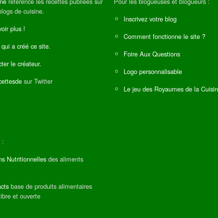
ine
référence les recettes publiées sur
Pour les blogueuses et blogueurs :
blogs de cuisine.
Inscrivez votre blog
oir plus !
Comment fonctionne le site ?
 qui a créé ce site.
Foire Aux Questions
ter le créateur.
Logo personnalisable
ettesde
sur Twitter
Le jeu des Royaumes de la Cuisi
 :
ns Nutritionnelles
des aliments
cts
base de produits alimentaires
libre et ouverte