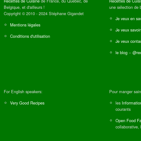
Recettes de Cuisine
de France, du Québec, de
Recettes de Cuis
Belgique, et d'ailleurs !
une sélection de 
Copyright © 2010 - 2024 Stéphane Gigandet
Je veux en sav
Mentions légales
Je veux savoir
Conditions d'utilisation
Je veux contac
le blog
--
@rec
For English speakers:
Pour manger sain
Very Good Recipes
les
Informatio
courants
Open Food Fa
collaborative, 