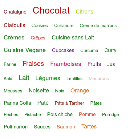
Chocolat
Citrons
Châtaigne
Clafoutis
Cookies
Coriandre
Crème de marrons
Crèmes
Cuisine sans Lait
Crêpes
Cuisine Vegane
Cupcakes
Curry
Curcuma
Fraises
Framboises
Fruits
Jus
Farine
Lait
Légumes
Macarons
Kale
Lentilles
Noisette
Orange
Mousses
Noix
Pâté
Panna Cotta
Pâte à Tartiner
Pâtes
Pois chiche
Pomme
Porridge
Pêches
Pistache
Tartes
Potimarron
Sauces
Saumon