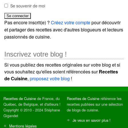
Se souvenir de moi
Pas encore inscrit(e) ?
Créez votre compte
pour découvrir
et partager des recettes avec d'autres blogueurs et lecteurs
passionnés de cuisine.
Inscrivez votre blog !
Si vous publiez des recettes originales sur votre blog et si
vous souhaitez qu'elles soient référencées sur
Recettes
de Cuisine
,
proposez votre blog
!
Recettes de Cuisine
de France, du
Recettes de Cuisine
référence les
Québec, de Belgique, et d'ailleurs !
recettes publiées sur une sélection
Copyright © 2010 - 2024 Stéphane
de blogs de cuisine.
Gigandet
Je veux en savoir plus !
Mentions légales