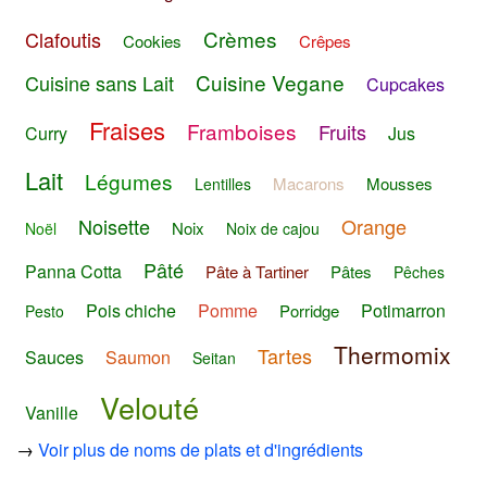
Crèmes
Clafoutis
Cookies
Crêpes
Cuisine Vegane
Cuisine sans Lait
Cupcakes
Fraises
Framboises
Fruits
Curry
Jus
Lait
Légumes
Macarons
Mousses
Lentilles
Noisette
Orange
Noix
Noël
Noix de cajou
Pâté
Panna Cotta
Pâte à Tartiner
Pâtes
Pêches
Pois chiche
Pomme
Potimarron
Porridge
Pesto
Thermomix
Tartes
Sauces
Saumon
Seitan
Velouté
Vanille
→
Voir plus de noms de plats et d'ingrédients