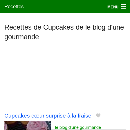
Recettes
MENU
Recettes de Cupcakes de le blog d'une
gourmande
Mes blogs préférés
Cupcakes cœur surprise à la fraise
-
le blog d'une gourmande