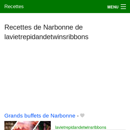
Recettes
MENU
Recettes de Narbonne de
lavietrepidandetwinsribbons
Mes blogs préférés
Grands buffets de Narbonne
-
lavietrepidandetwinsribbons