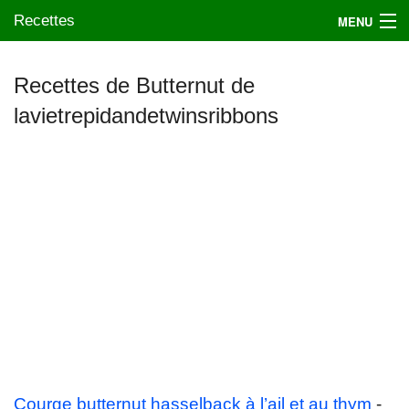
Recettes
MENU
Recettes de Butternut de
lavietrepidandetwinsribbons
Mes blogs préférés
Courge butternut hasselback à l’ail et au thym
-