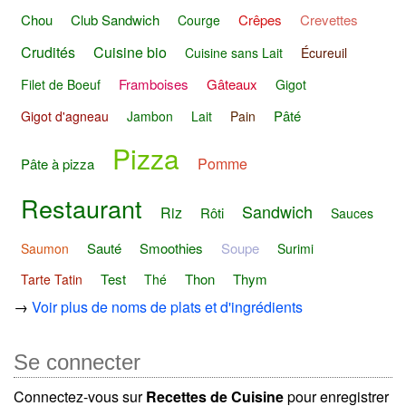
Chou
Club Sandwich
Crêpes
Crevettes
Courge
Crudités
Cuisine bio
Cuisine sans Lait
Écureuil
Framboises
Gâteaux
Filet de Boeuf
Gigot
Pâté
Gigot d'agneau
Jambon
Lait
Pain
Pizza
Pomme
Pâte à pizza
Restaurant
Sandwich
Riz
Rôti
Sauces
Sauté
Smoothies
Soupe
Saumon
Surimi
Test
Thon
Thym
Tarte Tatin
Thé
→
Voir plus de noms de plats et d'ingrédients
Se connecter
Connectez-vous sur
Recettes de Cuisine
pour enregistrer