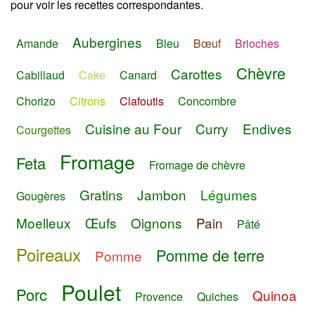
pour voir les recettes correspondantes.
Aubergines
Amande
Bleu
Bœuf
Brioches
Chèvre
Carottes
Cabillaud
Cake
Canard
Chorizo
Citrons
Clafoutis
Concombre
Cuisine au Four
Curry
Endives
Courgettes
Fromage
Feta
Fromage de chèvre
Gratins
Jambon
Légumes
Gougères
Moelleux
Œufs
Oignons
Pain
Pâté
Poireaux
Pomme de terre
Pomme
Poulet
Porc
Quinoa
Provence
Quiches