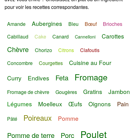
pour voir les recettes correspondantes.
Aubergines
Amande
Bleu
Bœuf
Brioches
Carottes
Cabillaud
Cake
Canard
Cannelloni
Chèvre
Chorizo
Citrons
Clafoutis
Cuisine au Four
Concombre
Courgettes
Fromage
Feta
Curry
Endives
Gratins
Jambon
Fromage de chèvre
Gougères
Légumes
Moelleux
Œufs
Oignons
Pain
Poireaux
Pomme
Pâté
Poulet
Pomme de terre
Porc