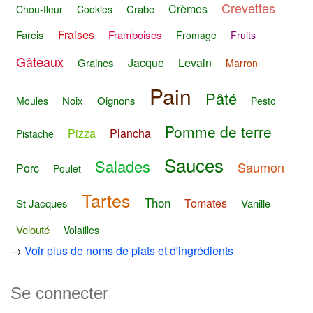
Crevettes
Crèmes
Crabe
Chou-fleur
Cookies
Fraises
Farcis
Framboises
Fromage
Fruits
Gâteaux
Jacque
Levain
Graines
Marron
Pain
Pâté
Noix
Oignons
Moules
Pesto
Pomme de terre
Pizza
Plancha
Pistache
Sauces
Salades
Saumon
Porc
Poulet
Tartes
Thon
Tomates
St Jacques
Vanille
Velouté
Volailles
→
Voir plus de noms de plats et d'ingrédients
Se connecter