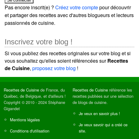
Pas encore inscrit(e) ?
Créez votre compte
pour découvrir
et partager des recettes avec d'autres blogueurs et lecteurs
passionnés de cuisine.
Inscrivez votre blog !
Si vous publiez des recettes originales sur votre blog et si
vous souhaitez qu'elles soient référencées sur
Recettes
de Cuisine
,
proposez votre blog
!
Recettes de Cuisine
de France, du
Recettes de Cuisine
référence les
Québec, de Belgique, et d'ailleurs !
recettes publiées sur une sélection
Copyright © 2010 - 2024 Stéphane
de blogs de cuisine.
Gigandet
Je veux en savoir plus !
Mentions légales
Je veux savoir qui a créé ce
Conditions d'utilisation
site.