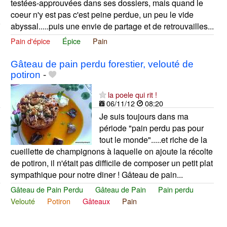
testées-approuvées dans ses dossiers, mais quand le
coeur n'y est pas c'est peine perdue, un peu le vide
abyssal.....puis une envie de partage et de retrouvailles...
Pain d'épice
Épice
Pain
Gâteau de pain perdu forestier, velouté de
potiron
-
la poele qui rit !
06/11/12
08:20
Je suis toujours dans ma
période "pain perdu pas pour
tout le monde".....et riche de la
cueillette de champignons à laquelle on ajoute la récolte
de potiron, il n'était pas difficile de composer un petit plat
sympathique pour notre diner ! Gâteau de pain...
Gâteau de Pain Perdu
Gâteau de Pain
Pain perdu
Velouté
Potiron
Gâteaux
Pain