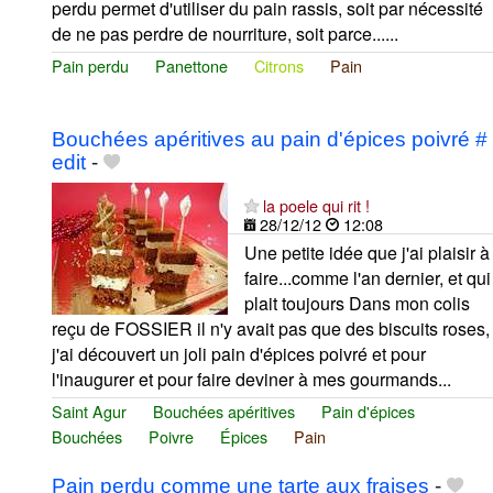
perdu permet d'utiliser du pain rassis, soit par nécessité
de ne pas perdre de nourriture, soit parce......
Pain perdu
Panettone
Citrons
Pain
Bouchées apéritives au pain d'épices poivré #
edit
-
la poele qui rit !
28/12/12
12:08
Une petite idée que j'ai plaisir à
faire...comme l'an dernier, et qui
plait toujours Dans mon colis
reçu de FOSSIER il n'y avait pas que des biscuits roses,
j'ai découvert un joli pain d'épices poivré et pour
l'inaugurer et pour faire deviner à mes gourmands...
Saint Agur
Bouchées apéritives
Pain d'épices
Bouchées
Poivre
Épices
Pain
Pain perdu comme une tarte aux fraises
-