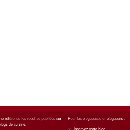
ine
référence les recettes publiées sur
Pour les blogueuses et blogueurs :
blogs de cuisine.
Inscrivez votre blog