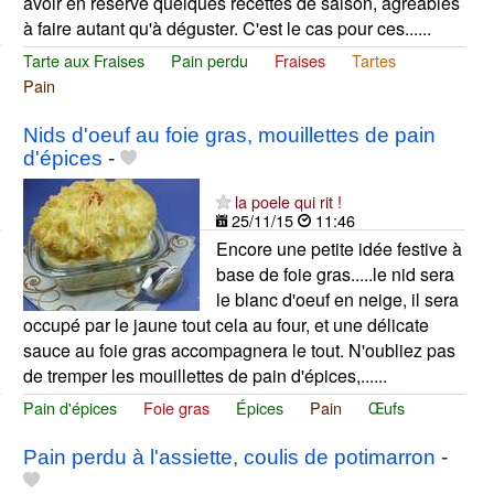
avoir en réserve quelques recettes de saison, agréables
à faire autant qu'à déguster. C'est le cas pour ces......
Tarte aux Fraises
Pain perdu
Fraises
Tartes
Pain
Nids d'oeuf au foie gras, mouillettes de pain
d'épices
-
la poele qui rit !
25/11/15
11:46
Encore une petite idée festive à
base de foie gras.....le nid sera
le blanc d'oeuf en neige, il sera
occupé par le jaune tout cela au four, et une délicate
sauce au foie gras accompagnera le tout. N'oubliez pas
de tremper les mouillettes de pain d'épices,......
Pain d'épices
Foie gras
Épices
Pain
Œufs
Pain perdu à l'assiette, coulis de potimarron
-