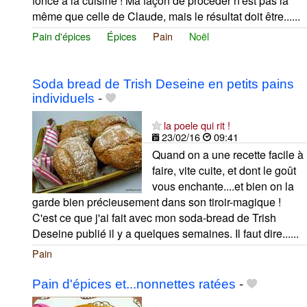
foncé à la cuisine ! Ma façon de procéder n'est pas la
même que celle de Claude, mais le résultat doit être......
Pain d'épices
Épices
Pain
Noël
Soda bread de Trish Deseine en petits pains
individuels
-
la poele qui rit !
23/02/16
09:41
Quand on a une recette facile à
faire, vite cuite, et dont le goût
vous enchante....et bien on la
garde bien précieusement dans son tiroir-magique !
C'est ce que j'ai fait avec mon soda-bread de Trish
Deseine publié il y a quelques semaines. Il faut dire......
Pain
Pain d'épices et...nonnettes ratées
-