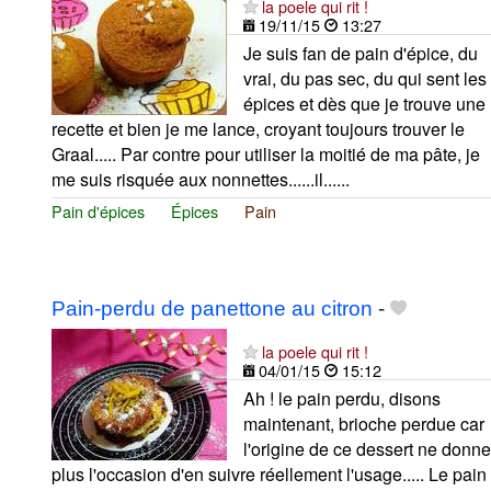
la poele qui rit !
19/11/15
13:27
Je suis fan de pain d'épice, du
vrai, du pas sec, du qui sent les
épices et dès que je trouve une
recette et bien je me lance, croyant toujours trouver le
Graal..... Par contre pour utiliser la moitié de ma pâte, je
me suis risquée aux nonnettes......il......
Pain d'épices
Épices
Pain
Pain-perdu de panettone au citron
-
la poele qui rit !
04/01/15
15:12
Ah ! le pain perdu, disons
maintenant, brioche perdue car
l'origine de ce dessert ne donne
plus l'occasion d'en suivre réellement l'usage..... Le pain