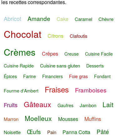
les recettes correspondantes.
Amande
Abricot
Cake
Caramel
Chèvre
Chocolat
Citrons
Clafoutis
Crèmes
Crêpes
Creuse
Cuisine Facile
Cuisine sans gluten
Cuisine Rapide
Desserts
Épices
Farine
Financiers
Foie gras
Fondant
Fraises
Framboises
Fourme d'Ambert
Gâteaux
Lait
Fruits
Jambon
Gaufres
Moelleux
Muffins
Mousses
Marron
Œufs
Pâté
Panna Cotta
Noisette
Pain