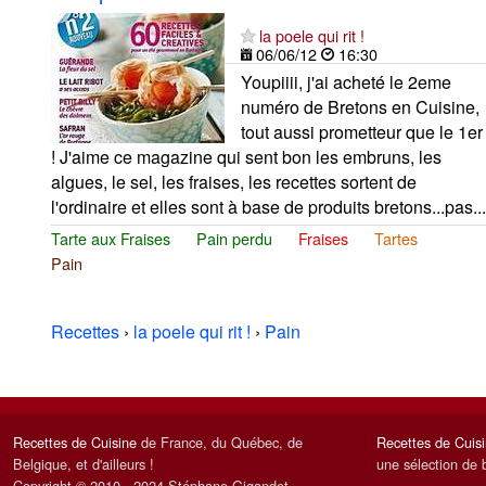
la poele qui rit !
06/06/12
16:30
Youpiiii, j'ai acheté le 2eme
numéro de Bretons en Cuisine,
tout aussi prometteur que le 1er
! J'aime ce magazine qui sent bon les embruns, les
algues, le sel, les fraises, les recettes sortent de
l'ordinaire et elles sont à base de produits bretons...pas...
Tarte aux Fraises
Pain perdu
Fraises
Tartes
Pain
Recettes
›
la poele qui rit !
›
Pain
Recettes de Cuisine
de France, du Québec, de
Recettes de Cuis
Belgique, et d'ailleurs !
une sélection de 
Copyright © 2010 - 2024 Stéphane Gigandet