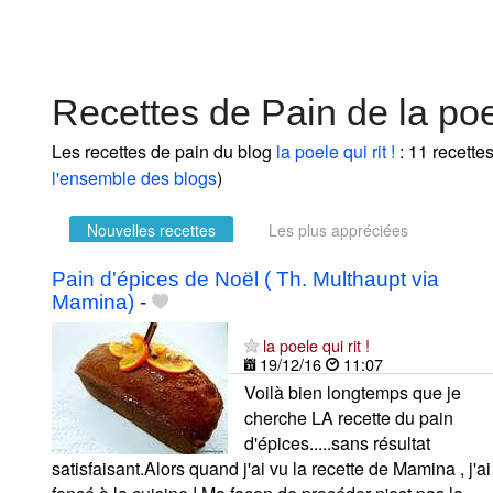
Recettes de Pain de la poel
Les recettes de pain du blog
la poele qui rit !
: 11 recette
l'ensemble des blogs
)
Nouvelles recettes
Les plus appréciées
Pain d'épices de Noël ( Th. Multhaupt via
Mamina)
-
la poele qui rit !
19/12/16
11:07
Voilà bien longtemps que je
cherche LA recette du pain
d'épices.....sans résultat
satisfaisant.Alors quand j'ai vu la recette de Mamina , j'ai