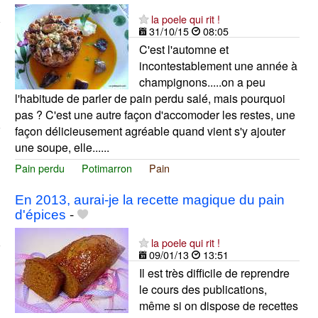
la poele qui rit !
31/10/15
08:05
C'est l'automne et
incontestablement une année à
champignons.....on a peu
l'habitude de parler de pain perdu salé, mais pourquoi
pas ? C'est une autre façon d'accomoder les restes, une
façon délicieusement agréable quand vient s'y ajouter
une soupe, elle......
Pain perdu
Potimarron
Pain
En 2013, aurai-je la recette magique du pain
d'épices
-
la poele qui rit !
09/01/13
13:51
Il est très difficile de reprendre
le cours des publications,
même si on dispose de recettes