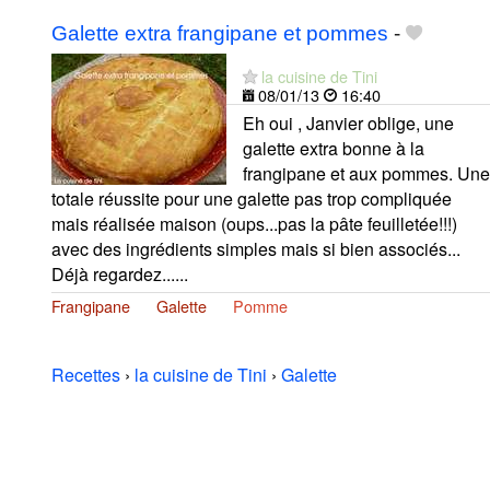
Galette extra frangipane et pommes
-
la cuisine de Tini
08/01/13
16:40
Eh oui , Janvier oblige, une
galette extra bonne à la
frangipane et aux pommes. Une
totale réussite pour une galette pas trop compliquée
mais réalisée maison (oups...pas la pâte feuilletée!!!)
avec des ingrédients simples mais si bien associés...
Déjà regardez......
Frangipane
Galette
Pomme
Recettes
›
la cuisine de Tini
›
Galette