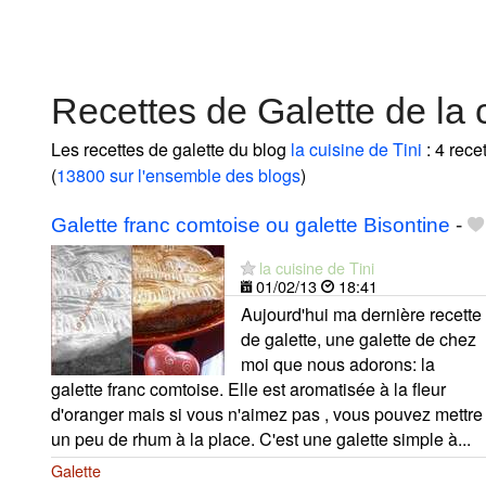
Recettes de Galette de la c
Les recettes de galette du blog
la cuisine de Tini
: 4 rece
(
13800 sur l'ensemble des blogs
)
Galette franc comtoise ou galette Bisontine
-
la cuisine de Tini
01/02/13
18:41
Aujourd'hui ma dernière recette
de galette, une galette de chez
moi que nous adorons: la
galette franc comtoise. Elle est aromatisée à la fleur
d'oranger mais si vous n'aimez pas , vous pouvez mettre
un peu de rhum à la place. C'est une galette simple à...
Galette