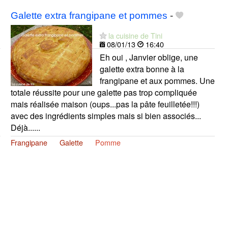
Galette extra frangipane et pommes
-
la cuisine de Tini
08/01/13
16:40
Eh oui , Janvier oblige, une
galette extra bonne à la
frangipane et aux pommes. Une
totale réussite pour une galette pas trop compliquée
mais réalisée maison (oups...pas la pâte feuilletée!!!)
avec des ingrédients simples mais si bien associés...
Déjà......
Frangipane
Galette
Pomme