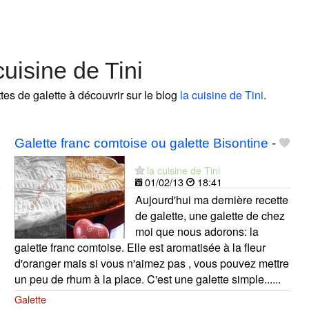
uisine de Tini
ttes de galette à découvrir sur le blog
la cuisine de Tini
.
Galette franc comtoise ou galette Bisontine
-
la cuisine de Tini
01/02/13
18:41
Aujourd'hui ma dernière recette
de galette, une galette de chez
moi que nous adorons: la
galette franc comtoise. Elle est aromatisée à la fleur
d'oranger mais si vous n'aimez pas , vous pouvez mettre
un peu de rhum à la place. C'est une galette simple......
Galette