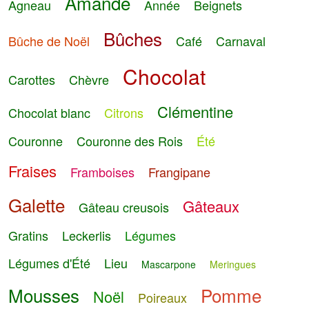
Amande
Agneau
Année
Beignets
Bûches
Bûche de Noël
Café
Carnaval
Chocolat
Carottes
Chèvre
Clémentine
Chocolat blanc
Citrons
Couronne
Couronne des Rois
Été
Fraises
Framboises
Frangipane
Galette
Gâteaux
Gâteau creusois
Gratins
Leckerlis
Légumes
Légumes d'Été
Lieu
Mascarpone
Meringues
Mousses
Pomme
Noël
Poireaux