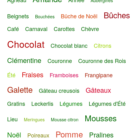
Aubergines
Bûches
Beignets
Bûche de Noël
Bouchées
Café
Carnaval
Carottes
Chèvre
Chocolat
Chocolat blanc
Citrons
Clémentine
Couronne
Couronne des Rois
Fraises
Été
Framboises
Frangipane
Galette
Gâteaux
Gâteau creusois
Gratins
Leckerlis
Légumes
Légumes d'Été
Mousses
Lieu
Meringues
Mousse citron
Pomme
Noël
Pralines
Poireaux