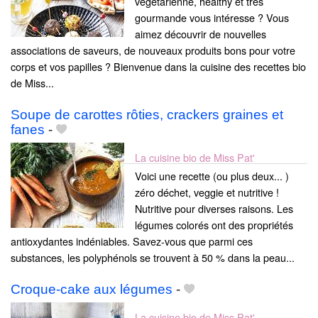
végétarienne, healthy et très
gourmande vous intéresse ? Vous
aimez découvrir de nouvelles
associations de saveurs, de nouveaux produits bons pour votre
corps et vos papilles ? Bienvenue dans la cuisine des recettes bio
de Miss...
Soupe de carottes rôties, crackers graines et
fanes
-
La cuisine bio de Miss Pat'
Voici une recette (ou plus deux... )
zéro déchet, veggie et nutritive !
Nutritive pour diverses raisons. Les
légumes colorés ont des propriétés
antioxydantes indéniables. Savez-vous que parmi ces
substances, les polyphénols se trouvent à 50 % dans la peau...
Croque-cake aux légumes
-
La cuisine bio de Miss Pat'