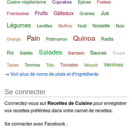
Cupcakes
Épices
Cuisine végétarienne
Fraises
Fruits
Gâteaux
Jus
Graines
Framboises
Légumes
Noisette
Lentilles
Noël
Noix
Muffins
Pain
Quinoa
Radis
Potimarron
Orange
Salades
Sauces
Riz
Sablés
Sarrasin
Soupe
Verrines
Tomates
Tartes
Tofu
Terrines
Velouté
→
Voir plus de noms de plats et d'ingrédients
Se connecter
Connectez-vous sur
Recettes de Cuisine
pour enregistrer
vos recettes préférées dans votre carnet de recettes.
Se connecter avec Facebook :