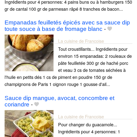
Ingrédients pour 4 personnes: 4 pains buns ou à hamburgers 150
gr de cantal 100 gr de parmesan râpé 8 tranches de bacon...
Empanadas feuilletés épicés avec sa sauce dip
toute souce à base de fromage blanc
-
La cuisine de Francoise
Tout croustillants... Ingrédients pour
environ 15 empanadas: 2 rouleaux de
pâte feuilletée 300 gr de haché porc
et veau 3 cs de tomates séchées à
l'huile en petits dés 1 cs de piment en poudre 150 gr de
champignons de Paris 1 oignon rouge 1 gousse d'ail...
Sauce dip mangue, avocat, concombre et
coriandre
-
La cuisine de Francoise
Pour changer du guacamole...
Ingrédients pour 4 personnes: 1