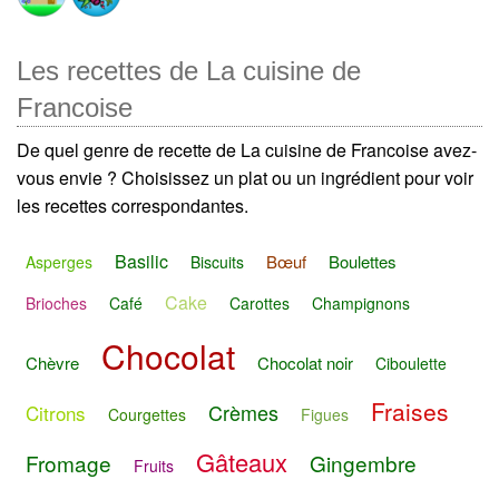
Les recettes de La cuisine de
Francoise
De quel genre de recette de La cuisine de Francoise avez-
vous envie ? Choisissez un plat ou un ingrédient pour voir
les recettes correspondantes.
Basilic
Bœuf
Boulettes
Asperges
Biscuits
Cake
Brioches
Café
Carottes
Champignons
Chocolat
Chèvre
Chocolat noir
Ciboulette
Fraises
Crèmes
Citrons
Courgettes
Figues
Gâteaux
Fromage
Gingembre
Fruits