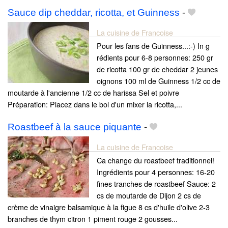
Sauce dip cheddar, ricotta, et Guinness
-
La cuisine de Francoise
Pour les fans de Guinness...:-) In g
rédients pour 6-8 personnes: 250 gr
de ricotta 100 gr de cheddar 2 jeunes
oignons 100 ml de Guinness 1/2 cc de
moutarde à l'ancienne 1/2 cc de harissa Sel et poivre
Préparation: Placez dans le bol d'un mixer la ricotta,...
Roastbeef à la sauce piquante
-
La cuisine de Francoise
Ca change du roastbeef traditionnel!
Ingrédients pour 4 personnes: 16-20
fines tranches de roastbeef Sauce: 2
cs de moutarde de Dijon 2 cs de
crème de vinaigre balsamique à la figue 8 cs d'huile d'olive 2-3
branches de thym citron 1 piment rouge 2 gousses...