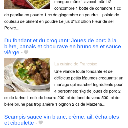
mangue mûre 1 avocat mûr 1/2
concombre 1 botte de coriandre 1 cc
de paprika en poudre 1 cc de gingembre en poudre 1 pointe de
couteau de piment en poudre Le jus d'1/2 citron Fleur de sel
Poivre...
Du fondant et du croquant: Joues de porc à la
bière, panais et chou rave en brunoise et sauce
vièrge
-
La cuisine de Francoise
Une viande toute fondante et de
délicieux petits légumes croquants: un
mariage qui marche! Ingrédients pour
4 personnes: 1kg de joues de porc 2
cs de farine 1 noix de beurre 200 ml de fond de veau 500 ml de
bière brune pas trop amère 1 oignon 2 cs de Maïzena...
Scampis sauce vin blanc, crème, ail, échalotes
et ciboulette
-