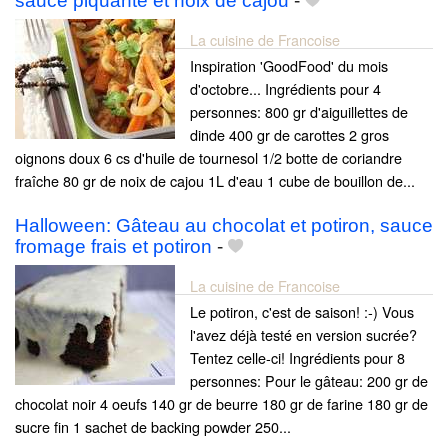
sauce piquante et noix de cajou
-
La cuisine de Francoise
Inspiration 'GoodFood' du mois
d'octobre... Ingrédients pour 4
personnes: 800 gr d'aiguillettes de
dinde 400 gr de carottes 2 gros
oignons doux 6 cs d'huile de tournesol 1/2 botte de coriandre
fraîche 80 gr de noix de cajou 1L d'eau 1 cube de bouillon de...
Halloween: Gâteau au chocolat et potiron, sauce
fromage frais et potiron
-
La cuisine de Francoise
Le potiron, c'est de saison! :-) Vous
l'avez déjà testé en version sucrée?
Tentez celle-ci! Ingrédients pour 8
personnes: Pour le gâteau: 200 gr de
chocolat noir 4 oeufs 140 gr de beurre 180 gr de farine 180 gr de
sucre fin 1 sachet de backing powder 250...