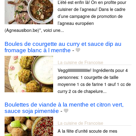
L’été est enfin là! On en profite pour
cuisiner de l’agneau! Dans le cadre
d’une campagne de promotion de
l’agneau européen
(Agneausibon.be)*, voici une...
Boules de courgette au curry et sauce dip au
fromage blanc à l menthe
-
La cuisine de Francoise
Veggiiiiiiiiiiiiiiiiiiiiiie! Ingrédients pour 4
personnes: 1 courgette de taille
moyenne 1 cs de farine 1 œuf 1 cc de
curry 2 cs de chapelure...
Boulettes de viande à la menthe et citron vert,
sauce soja pimentée
-
La cuisine de Francoise
A la fête d’unité scoute de mes