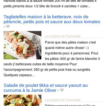
haricots blancs à la sauce tomate 200 ml de dés de tomates 4
petits piments doux 1/2 tête de brocoli 4 carottes 1 cube...
Tagliatelles maison à la betterave, noix de
pétoncle, petits pois et sauce aux deux tomates
-
La cuisine de Francoise
Parce que des pâtes maison c'est
quand même autre chose! :-)
Ingrédients pour 4 personnes: Pour
les pâtes: 600 gr de farine blanche 3
oeufs 2 betteraves cuites de taille moyenne Pour
l'accompagnement: 250 gr de petits pois frais ou surgelés
Quelques copeaux...
Salade de poulet tikka et sauce yaourt au
curcuma à la Jamie Oliver
-
La cuisine de Francoise
Délicieusement savoureux! Ca se