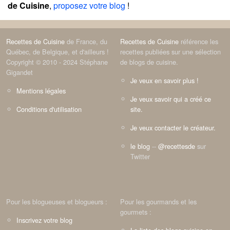
de Cuisine
,
proposez votre blog
!
Recettes de Cuisine
de France, du
Recettes de Cuisine
référence les
Québec, de Belgique, et d'ailleurs !
recettes publiées sur une sélection
Copyright © 2010 - 2024 Stéphane
de blogs de cuisine.
Gigandet
Je veux en savoir plus !
Mentions légales
Je veux savoir qui a créé ce
Conditions d'utilisation
site.
Je veux contacter le créateur.
le blog
--
@recettesde
sur
Twitter
Pour les blogueuses et blogueurs :
Pour les gourmands et les
gourmets :
Inscrivez votre blog