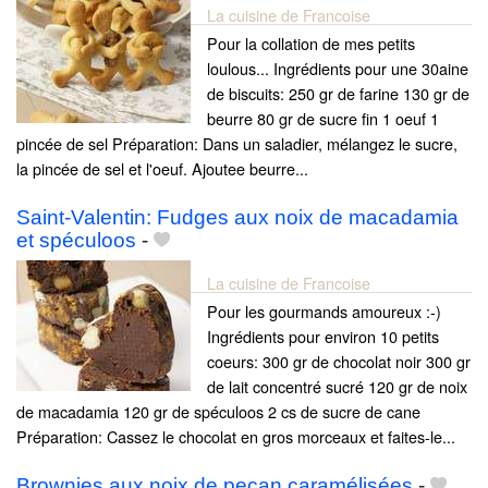
La cuisine de Francoise
Pour la collation de mes petits
loulous... Ingrédients pour une 30aine
de biscuits: 250 gr de farine 130 gr de
beurre 80 gr de sucre fin 1 oeuf 1
pincée de sel Préparation: Dans un saladier, mélangez le sucre,
la pincée de sel et l'oeuf. Ajoutee beurre...
Saint-Valentin: Fudges aux noix de macadamia
et spéculoos
-
La cuisine de Francoise
Pour les gourmands amoureux :-)
Ingrédients pour environ 10 petits
coeurs: 300 gr de chocolat noir 300 gr
de lait concentré sucré 120 gr de noix
de macadamia 120 gr de spéculoos 2 cs de sucre de cane
Préparation: Cassez le chocolat en gros morceaux et faites-le...
Brownies aux noix de pecan caramélisées
-