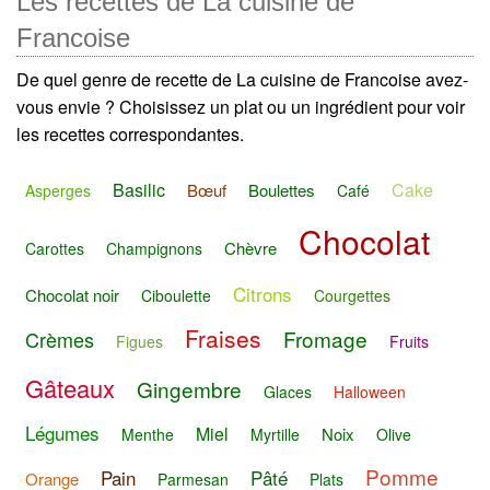
Les recettes de La cuisine de
Francoise
De quel genre de recette de La cuisine de Francoise avez-
vous envie ? Choisissez un plat ou un ingrédient pour voir
les recettes correspondantes.
Basilic
Cake
Bœuf
Boulettes
Asperges
Café
Chocolat
Chèvre
Carottes
Champignons
Citrons
Chocolat noir
Ciboulette
Courgettes
Fraises
Fromage
Crèmes
Figues
Fruits
Gâteaux
Gingembre
Glaces
Halloween
Légumes
Miel
Noix
Menthe
Myrtille
Olive
Pomme
Pain
Pâté
Orange
Parmesan
Plats