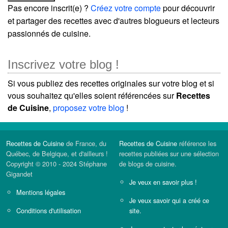
Pas encore inscrit(e) ?
Créez votre compte
pour découvrir
et partager des recettes avec d'autres blogueurs et lecteurs
passionnés de cuisine.
Inscrivez votre blog !
Si vous publiez des recettes originales sur votre blog et si
vous souhaitez qu'elles soient référencées sur
Recettes
de Cuisine
,
proposez votre blog
!
Recettes de Cuisine
de France, du
Recettes de Cuisine
référence les
Québec, de Belgique, et d'ailleurs !
recettes publiées sur une sélection
Copyright © 2010 - 2024 Stéphane
de blogs de cuisine.
Gigandet
Je veux en savoir plus !
Mentions légales
Je veux savoir qui a créé ce
Conditions d'utilisation
site.