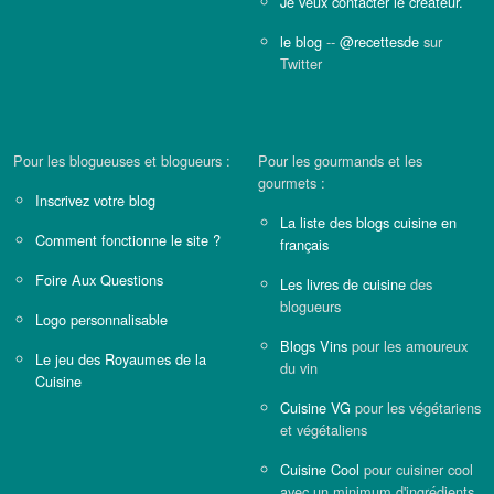
Je veux contacter le créateur.
le blog
--
@recettesde
sur
Twitter
Pour les blogueuses et blogueurs :
Pour les gourmands et les
gourmets :
Inscrivez votre blog
La liste des blogs cuisine en
Comment fonctionne le site ?
français
Foire Aux Questions
Les livres de cuisine
des
blogueurs
Logo personnalisable
Blogs Vins
pour les amoureux
Le jeu des Royaumes de la
du vin
Cuisine
Cuisine VG
pour les végétariens
et végétaliens
Cuisine Cool
pour cuisiner cool
avec un minimum d'ingrédients