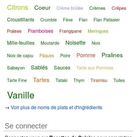
Citrons
Coeur
Crèmes
Crêpes
Crème brûlée
Croustillants
Crumble
Fève
Flan
Flan Patissier
Framboises
Fraises
Frangipane
Meringues
Noisette
Mille-feuilles
Moutarde
Noix
Pralines
Pomme
Noix de cajou
Pâques
Poire
Sablés
Sauces
Sabayon
Tarte aux Pommes
Tartes
Tarte Fine
Tataki
Thym
Tiramisu
Tuiles
Vanille
→
Voir plus de noms de plats et d'ingrédients
Se connecter