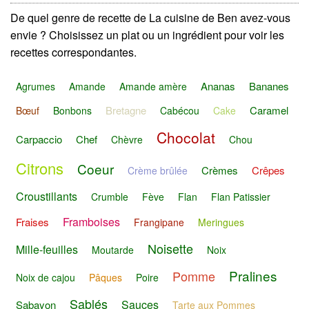
De quel genre de recette de La cuisine de Ben avez-vous
envie ? Choisissez un plat ou un ingrédient pour voir les
recettes correspondantes.
Ananas
Bananes
Agrumes
Amande
Amande amère
Bretagne
Caramel
Bœuf
Bonbons
Cabécou
Cake
Chocolat
Carpaccio
Chef
Chèvre
Chou
Citrons
Coeur
Crèmes
Crêpes
Crème brûlée
Croustillants
Crumble
Fève
Flan
Flan Patissier
Framboises
Fraises
Frangipane
Meringues
Noisette
Mille-feuilles
Moutarde
Noix
Pralines
Pomme
Noix de cajou
Pâques
Poire
Sablés
Sauces
Sabayon
Tarte aux Pommes