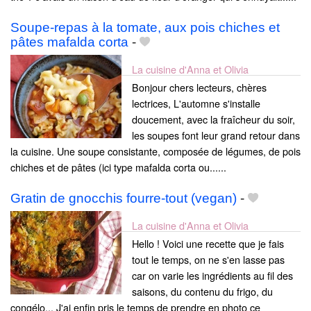
Soupe-repas à la tomate, aux pois chiches et
pâtes mafalda corta
-
La cuisine d'Anna et Olivia
Bonjour chers lecteurs, chères
lectrices, L'automne s'installe
doucement, avec la fraîcheur du soir,
les soupes font leur grand retour dans
la cuisine. Une soupe consistante, composée de légumes, de pois
chiches et de pâtes (ici type mafalda corta ou......
Gratin de gnocchis fourre-tout (vegan)
-
La cuisine d'Anna et Olivia
Hello ! Voici une recette que je fais
tout le temps, on ne s'en lasse pas
car on varie les ingrédients au fil des
saisons, du contenu du frigo, du
congélo... J'ai enfin pris le temps de prendre en photo ce