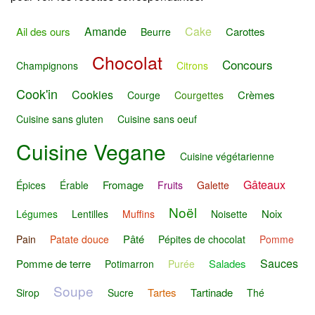
Amande
Cake
Ail des ours
Carottes
Beurre
Chocolat
Concours
Champignons
Citrons
Cook'in
Cookies
Crèmes
Courge
Courgettes
Cuisine sans gluten
Cuisine sans oeuf
Cuisine Vegane
Cuisine végétarienne
Gâteaux
Fromage
Épices
Érable
Fruits
Galette
Noël
Noix
Légumes
Lentilles
Muffins
Noisette
Pâté
Pain
Patate douce
Pépites de chocolat
Pomme
Sauces
Pomme de terre
Salades
Potimarron
Purée
Soupe
Tartes
Tartinade
Sirop
Sucre
Thé