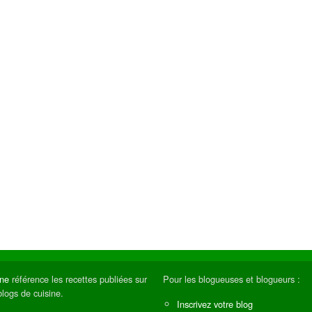
ine
référence les recettes publiées sur
Pour les blogueuses et blogueurs :
blogs de cuisine.
Inscrivez votre blog