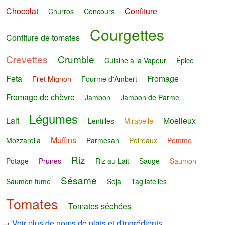
Chocolat
Confiture
Churros
Concours
Courgettes
Confiture de tomates
Crevettes
Crumble
Cuisine à la Vapeur
Épice
Feta
Fromage
Filet Mignon
Fourme d'Ambert
Fromage de chèvre
Jambon
Jambon de Parme
Légumes
Lait
Moelleux
Lentilles
Mirabelle
Muffins
Mozzarella
Parmesan
Poireaux
Pomme
Riz
Potage
Prunes
Riz au Lait
Sauge
Saumon
Sésame
Saumon fumé
Soja
Tagliatelles
Tomates
Tomates séchées
→
Voir plus de noms de plats et d'ingrédients