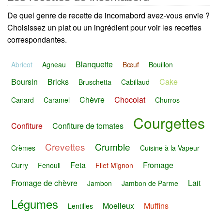
De quel genre de recette de incomabord avez-vous envie ?
Choisissez un plat ou un ingrédient pour voir les recettes
correspondantes.
Blanquette
Abricot
Agneau
Bœuf
Bouillon
Boursin
Bricks
Cake
Bruschetta
Cabillaud
Chèvre
Chocolat
Canard
Caramel
Churros
Courgettes
Confiture
Confiture de tomates
Crevettes
Crumble
Crèmes
Cuisine à la Vapeur
Feta
Fromage
Curry
Fenouil
Filet Mignon
Fromage de chèvre
Lait
Jambon
Jambon de Parme
Légumes
Moelleux
Muffins
Lentilles