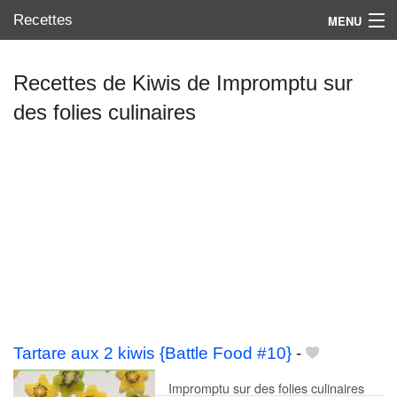
Recettes
MENU
Recettes de Kiwis de Impromptu sur
des folies culinaires
Mes blogs préférés
Tartare aux 2 kiwis {Battle Food #10}
-
Impromptu sur des folies culinaires