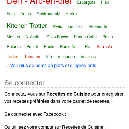
Défi - Arc-en-ciel
Escargots
Flan
Foie
Frites
Gastronomiz
Harira
Kitchen Trotter
Kiwis
Lentilles
Millefeuille
Moules
Noisette
Osso Bucco
Panna Cotta
Pesto
Polenta
Riz
Poulet
Radis
Radis Noir
Sarrasin
Tartes
Vin
Vin jaune
Volailles
Tomates
→
Voir plus de noms de plats et d'ingrédients
Se connecter
Connectez-vous sur
Recettes de Cuisine
pour enregistrer
vos recettes préférées dans votre carnet de recettes.
Se connecter avec Facebook :
Ou utilisez votre compte sur Recettes de Cuisine :