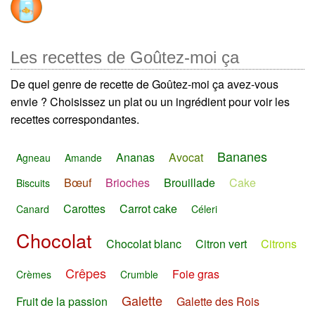
Les recettes de Goûtez-moi ça
De quel genre de recette de Goûtez-moi ça avez-vous
envie ? Choisissez un plat ou un ingrédient pour voir les
recettes correspondantes.
Bananes
Ananas
Avocat
Agneau
Amande
Bœuf
Brioches
Brouillade
Cake
Biscuits
Carottes
Carrot cake
Canard
Céleri
Chocolat
Chocolat blanc
Citron vert
Citrons
Crêpes
Foie gras
Crèmes
Crumble
Galette
Fruit de la passion
Galette des Rois