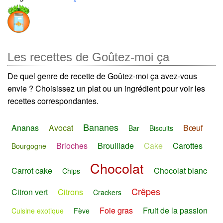
Les recettes de Goûtez-moi ça
De quel genre de recette de Goûtez-moi ça avez-vous
envie ? Choisissez un plat ou un ingrédient pour voir les
recettes correspondantes.
Bananes
Ananas
Avocat
Bœuf
Bar
Biscuits
Brioches
Brouillade
Cake
Carottes
Bourgogne
Chocolat
Carrot cake
Chocolat blanc
Chips
Crêpes
Citron vert
Citrons
Crackers
Foie gras
Fruit de la passion
Cuisine exotique
Fève