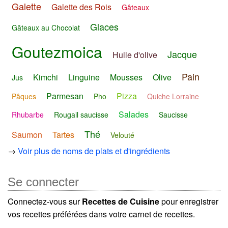
Galette
Galette des Rois
Gâteaux
Glaces
Gâteaux au Chocolat
Goutezmoica
Jacque
Huile d'olive
Pain
Kimchi
Linguine
Mousses
Olive
Jus
Parmesan
Pizza
Pâques
Pho
Quiche Lorraine
Salades
Rhubarbe
Rougail saucisse
Saucisse
Thé
Saumon
Tartes
Velouté
→
Voir plus de noms de plats et d'ingrédients
Se connecter
Connectez-vous sur
Recettes de Cuisine
pour enregistrer
vos recettes préférées dans votre carnet de recettes.