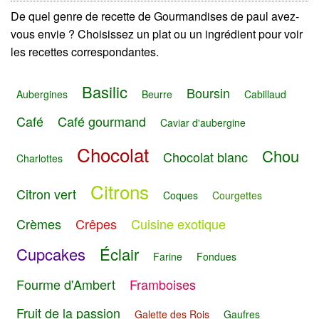
De quel genre de recette de Gourmandises de paul avez-
vous envie ? Choisissez un plat ou un ingrédient pour voir
les recettes correspondantes.
Basilic
Boursin
Aubergines
Beurre
Cabillaud
Café
Café gourmand
Caviar d'aubergine
Chocolat
Chou
Chocolat blanc
Charlottes
Citrons
Citron vert
Coques
Courgettes
Crèmes
Crêpes
Cuisine exotique
Cupcakes
Éclair
Farine
Fondues
Fourme d'Ambert
Framboises
Fruit de la passion
Galette des Rois
Gaufres