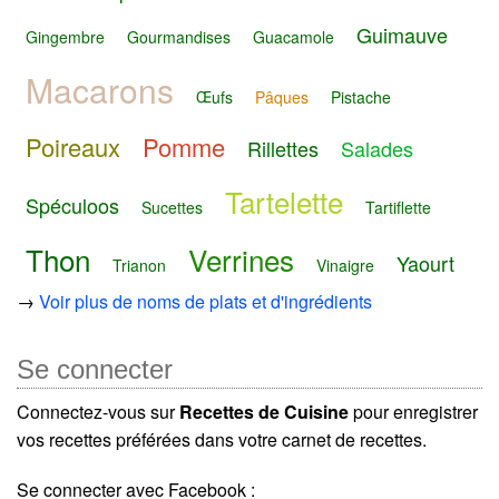
Guimauve
Gingembre
Gourmandises
Guacamole
Macarons
Œufs
Pâques
Pistache
Poireaux
Pomme
Rillettes
Salades
Tartelette
Spéculoos
Sucettes
Tartiflette
Thon
Verrines
Yaourt
Trianon
Vinaigre
→
Voir plus de noms de plats et d'ingrédients
Se connecter
Connectez-vous sur
Recettes de Cuisine
pour enregistrer
vos recettes préférées dans votre carnet de recettes.
Se connecter avec Facebook :