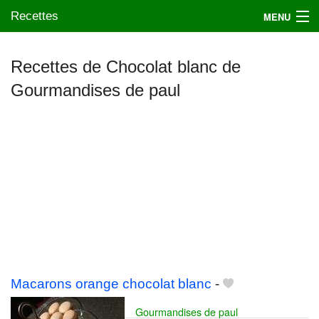
Recettes
MENU
Recettes de Chocolat blanc de
Gourmandises de paul
Mes blogs préférés
Macarons orange chocolat blanc
-
Gourmandises de paul