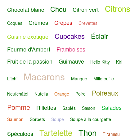
Citrons
Chou
Chocolat blanc
Citron vert
Crèmes
Crêpes
Coques
Crevettes
Cupcakes
Éclair
Cuisine exotique
Fourme d'Ambert
Framboises
Fruit de la passion
Guimauve
Hello Kitty
Kiri
Macarons
Litchi
Mangue
Millefeuille
Poireaux
Neufchâtel
Nutella
Orange
Poire
Pomme
Rillettes
Salades
Sablés
Saison
Saumon
Sorbets
Soupe
Soupe à la courgette
Tartelette
Thon
Spéculoos
Tiramisu