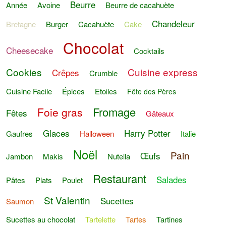
Beurre
Année
Avoine
Beurre de cacahuète
Chandeleur
Bretagne
Burger
Cacahuète
Cake
Chocolat
Cheesecake
Cocktails
Cookies
Cuisine express
Crêpes
Crumble
Cuisine Facile
Épices
Etoiles
Fête des Pères
Fromage
Foie gras
Fêtes
Gâteaux
Glaces
Harry Potter
Gaufres
Halloween
Italie
Noël
Pain
Œufs
Jambon
Makis
Nutella
Restaurant
Salades
Pâtes
Plats
Poulet
St Valentin
Sucettes
Saumon
Sucettes au chocolat
Tartelette
Tartes
Tartines