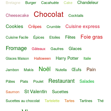
Chandeleur
Bretagne
Burger
Cacahuète
Cake
Chocolat
Cheesecake
Cocktails
Cookies
Cuisine express
Crêpes
Crumble
Foie gras
Fêtes
Cuisine Facile
Épices
Etoiles
Fromage
Glaces
Gâteaux
Gaufres
Harry Potter
Halloween
Italie
Glaces Maison
Noël
Pain
Œufs
Jambon
Makis
Nutella
Restaurant
Salades
Pâtes
Plats
Poulet
St Valentin
Sucettes
Saumon
Sucettes au chocolat
Tartelette
Tartes
Tartines
Thé