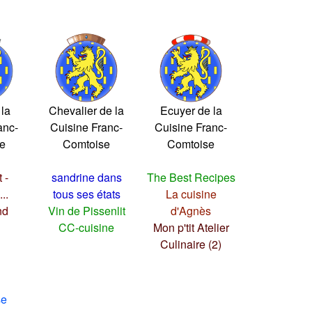
 la
Chevalier de la
Ecuyer de la
anc-
Cuisine Franc-
Cuisine Franc-
e
Comtoise
Comtoise
 -
sandrine dans
The Best Recipes
..
tous ses états
La cuisine
nd
Vin de Pissenlit
d'Agnès
CC-cuisine
Mon p'tit Atelier
Culinaire (2)
se