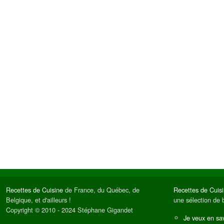
Recettes de Cuisine
de France, du Québec, de
Recettes de Cuis
Belgique, et d'ailleurs !
une sélection de 
Copyright © 2010 - 2024 Stéphane Gigandet
Je veux en sav