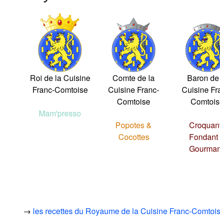
Roi de la Cuisine
Comte de la
Baron de
Franc-Comtoise
Cuisine Franc-
Cuisine Fr
Comtoise
Comtois
Mam'presso
Popotes &
Croquant
Cocottes
Fondant .
Gourma
→
les recettes du Royaume de la Cuisine Franc-Comtoi