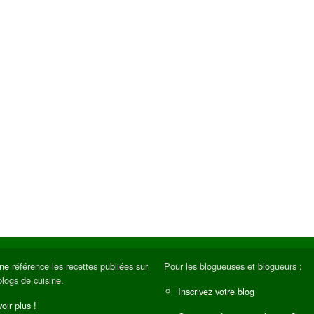
ine
référence les recettes publiées sur
Pour les blogueuses et blogueurs :
blogs de cuisine.
Inscrivez votre blog
oir plus !