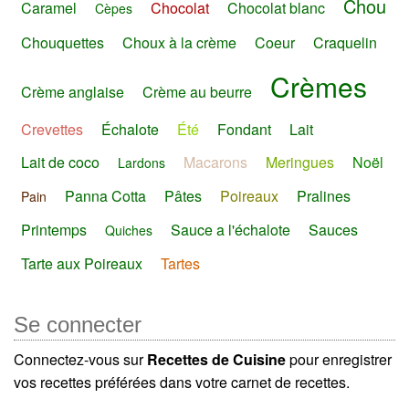
Chou
Caramel
Chocolat
Chocolat blanc
Cèpes
Chouquettes
Choux à la crème
Coeur
Craquelin
Crèmes
Crème anglaise
Crème au beurre
Crevettes
Échalote
Été
Fondant
Lait
Lait de coco
Macarons
Meringues
Noël
Lardons
Panna Cotta
Pâtes
Poireaux
Pralines
Pain
Printemps
Sauce a l'échalote
Sauces
Quiches
Tarte aux Poireaux
Tartes
Se connecter
Connectez-vous sur
Recettes de Cuisine
pour enregistrer
vos recettes préférées dans votre carnet de recettes.