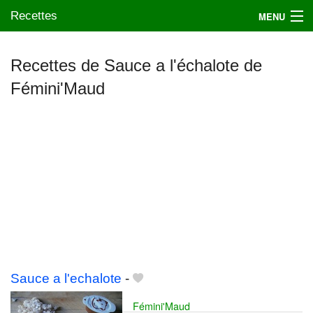
Recettes
MENU
Recettes de Sauce a l'échalote de
Fémini'Maud
Mes blogs préférés
Sauce a l'echalote
-
Fémini'Maud