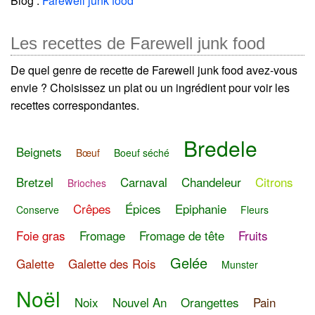
Blog :
Farewell junk food
Les recettes de Farewell junk food
De quel genre de recette de Farewell junk food avez-vous
envie ? Choisissez un plat ou un ingrédient pour voir les
recettes correspondantes.
Bredele
Beignets
Bœuf
Boeuf séché
Bretzel
Carnaval
Chandeleur
Citrons
Brioches
Crêpes
Épices
Epiphanie
Conserve
Fleurs
Foie gras
Fromage
Fromage de tête
Fruits
Gelée
Galette
Galette des Rois
Munster
Noël
Noix
Nouvel An
Orangettes
Pain