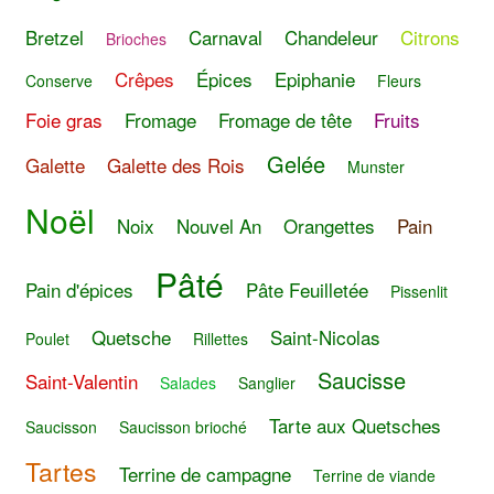
Bretzel
Carnaval
Chandeleur
Citrons
Brioches
Crêpes
Épices
Epiphanie
Conserve
Fleurs
Foie gras
Fromage
Fromage de tête
Fruits
Gelée
Galette
Galette des Rois
Munster
Noël
Noix
Nouvel An
Orangettes
Pain
Pâté
Pain d'épices
Pâte Feuilletée
Pissenlit
Quetsche
Saint-Nicolas
Poulet
Rillettes
Saucisse
Saint-Valentin
Salades
Sanglier
Tarte aux Quetsches
Saucisson
Saucisson brioché
Tartes
Terrine de campagne
Terrine de viande