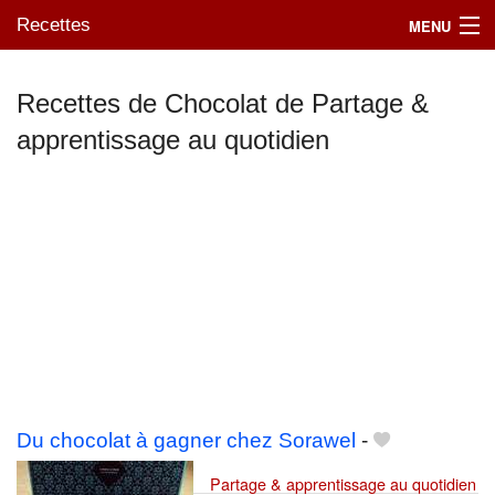
Recettes
MENU
Recettes de Chocolat de Partage &
apprentissage au quotidien
Mes blogs préférés
Du chocolat à gagner chez Sorawel
-
Partage & apprentissage au quotidien