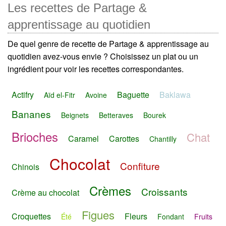
Les recettes de Partage &
apprentissage au quotidien
De quel genre de recette de Partage & apprentissage au
quotidien avez-vous envie ? Choisissez un plat ou un
ingrédient pour voir les recettes correspondantes.
Actifry
Baguette
Baklawa
Aïd el-Fitr
Avoine
Bananes
Beignets
Betteraves
Bourek
Brioches
Chat
Caramel
Carottes
Chantilly
Chocolat
Confiture
Chinois
Crèmes
Croissants
Crème au chocolat
Figues
Croquettes
Fleurs
Été
Fondant
Fruits