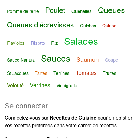
Queues
Poulet
Quenelles
Pomme de terre
Queues d'écrevisses
Quiches
Quinoa
Salades
Ravioles
Risotto
Riz
Sauces
Saumon
Soupe
Sauce Nantua
Tomates
Terrines
St Jacques
Tartes
Truites
Verrines
Velouté
Vinaigrette
Se connecter
Connectez-vous sur
Recettes de Cuisine
pour enregistrer
vos recettes préférées dans votre carnet de recettes.