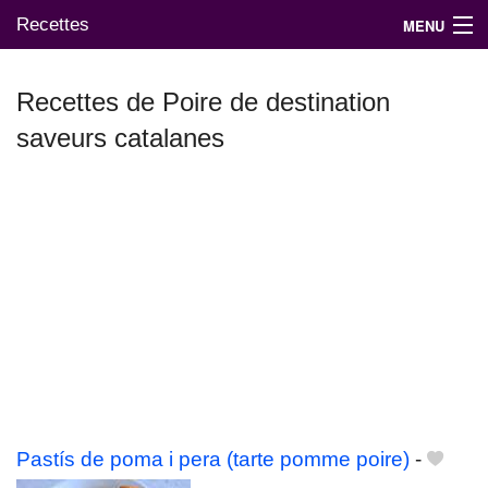
Recettes
MENU
Recettes de Poire de destination
saveurs catalanes
Mes blogs préférés
Pastís de poma i pera (tarte pomme poire)
-