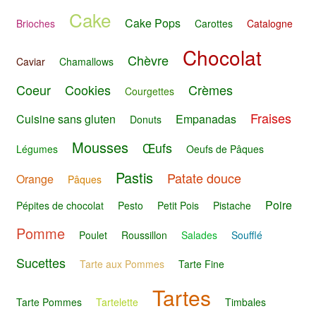
Cake
Cake Pops
Brioches
Carottes
Catalogne
Chocolat
Chèvre
Caviar
Chamallows
Coeur
Cookies
Crèmes
Courgettes
Fraises
Cuisine sans gluten
Empanadas
Donuts
Mousses
Œufs
Légumes
Oeufs de Pâques
Pastis
Patate douce
Orange
Pâques
Poire
Pépites de chocolat
Pesto
Petit Pois
Pistache
Pomme
Poulet
Roussillon
Salades
Soufflé
Sucettes
Tarte aux Pommes
Tarte Fine
Tartes
Tarte Pommes
Tartelette
Timbales