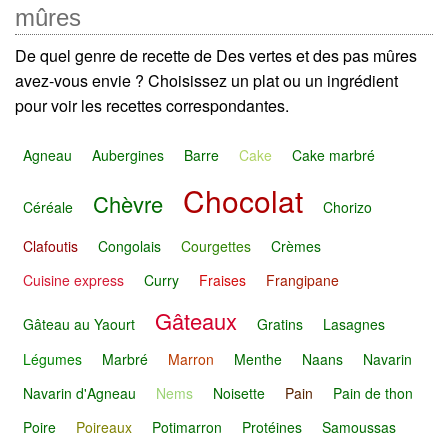
mûres
De quel genre de recette de Des vertes et des pas mûres
avez-vous envie ? Choisissez un plat ou un ingrédient
pour voir les recettes correspondantes.
Agneau
Aubergines
Barre
Cake
Cake marbré
Chocolat
Chèvre
Céréale
Chorizo
Clafoutis
Congolais
Courgettes
Crèmes
Cuisine express
Curry
Fraises
Frangipane
Gâteaux
Gâteau au Yaourt
Gratins
Lasagnes
Légumes
Marbré
Marron
Menthe
Naans
Navarin
Navarin d'Agneau
Nems
Noisette
Pain
Pain de thon
Poire
Poireaux
Potimarron
Protéines
Samoussas