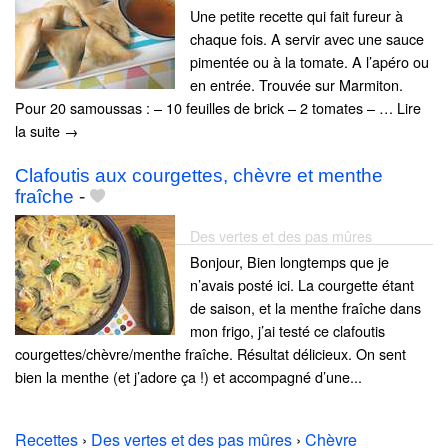
Une petite recette qui fait fureur à
chaque fois. A servir avec une sauce
pimentée ou à la tomate. A l’apéro ou
en entrée. Trouvée sur Marmiton.
Pour 20 samoussas : – 10 feuilles de brick – 2 tomates – … Lire
la suite →
Clafoutis aux courgettes, chèvre et menthe
fraîche
-
Des vertes et des pas mûres
Bonjour, Bien longtemps que je
n’avais posté ici. La courgette étant
de saison, et la menthe fraîche dans
mon frigo, j’ai testé ce clafoutis
courgettes/chèvre/menthe fraîche. Résultat délicieux. On sent
bien la menthe (et j’adore ça !) et accompagné d’une...
Recettes
›
Des vertes et des pas mûres
›
Chèvre