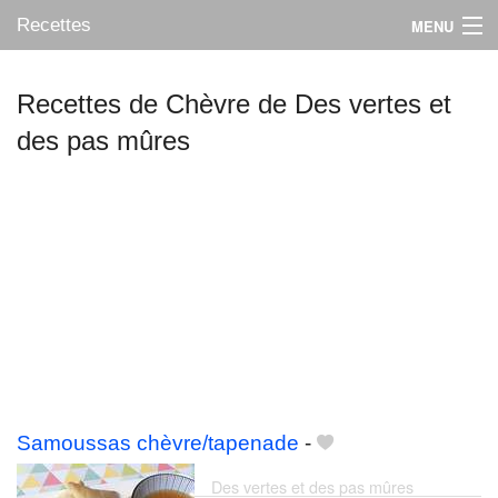
Recettes
MENU
Recettes de Chèvre de Des vertes et
des pas mûres
Mes blogs préférés
Samoussas chèvre/tapenade
-
Des vertes et des pas mûres