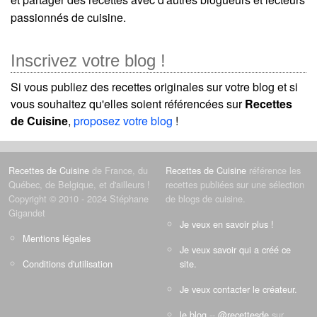
passionnés de cuisine.
Inscrivez votre blog !
Si vous publiez des recettes originales sur votre blog et si
vous souhaitez qu'elles soient référencées sur
Recettes
de Cuisine
,
proposez votre blog
!
Recettes de Cuisine
de France, du
Recettes de Cuisine
référence les
Québec, de Belgique, et d'ailleurs !
recettes publiées sur une sélection
Copyright © 2010 - 2024 Stéphane
de blogs de cuisine.
Gigandet
Je veux en savoir plus !
Mentions légales
Je veux savoir qui a créé ce
Conditions d'utilisation
site.
Je veux contacter le créateur.
le blog
--
@recettesde
sur