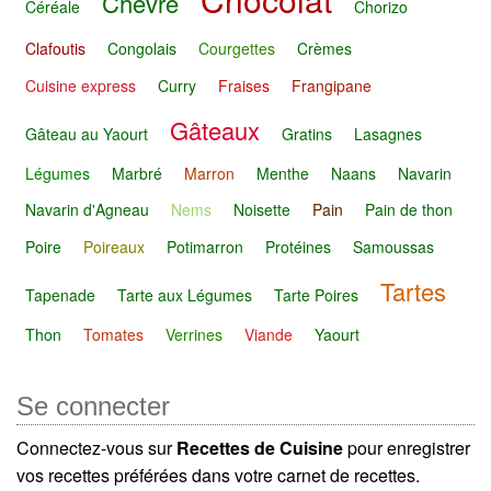
Chèvre
Céréale
Chorizo
Clafoutis
Congolais
Courgettes
Crèmes
Cuisine express
Curry
Fraises
Frangipane
Gâteaux
Gâteau au Yaourt
Gratins
Lasagnes
Légumes
Marbré
Marron
Menthe
Naans
Navarin
Navarin d'Agneau
Nems
Noisette
Pain
Pain de thon
Poire
Poireaux
Potimarron
Protéines
Samoussas
Tartes
Tapenade
Tarte aux Légumes
Tarte Poires
Thon
Tomates
Verrines
Viande
Yaourt
Se connecter
Connectez-vous sur
Recettes de Cuisine
pour enregistrer
vos recettes préférées dans votre carnet de recettes.