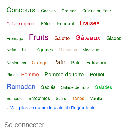
Concours
Crèmes
Cookies
Cuisine au Four
Fraises
Fondant
Cuisine express
Fêtes
Fruits
Gâteaux
Galette
Glaces
Fromage
Légumes
Kefta
Lait
Macarons
Moelleux
Pain
Orange
Patisserie
Pâté
Nectarines
Pomme de terre
Pomme
Poulet
Plats
Ramadan
Sablés
Salades
Salade de fruits
Smoothies
Tartes
Vanille
Semoule
Sucre
→
Voir plus de noms de plats et d'ingrédients
Se connecter