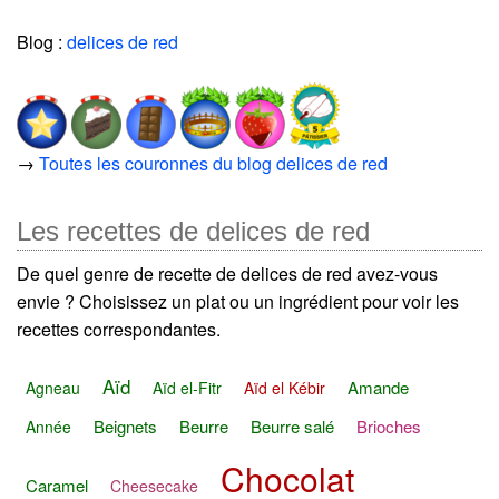
Blog :
delices de red
→
Toutes les couronnes du blog delices de red
Les recettes de delices de red
De quel genre de recette de delices de red avez-vous
envie ? Choisissez un plat ou un ingrédient pour voir les
recettes correspondantes.
Aïd
Amande
Agneau
Aïd el-Fitr
Aïd el Kébir
Beignets
Beurre
Beurre salé
Brioches
Année
Chocolat
Caramel
Cheesecake