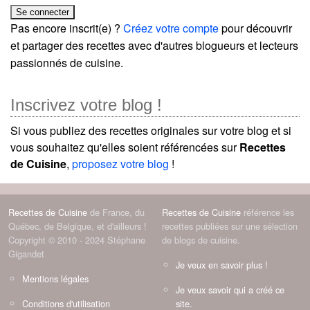
Pas encore inscrit(e) ?
Créez votre compte
pour découvrir
et partager des recettes avec d'autres blogueurs et lecteurs
passionnés de cuisine.
Inscrivez votre blog !
Si vous publiez des recettes originales sur votre blog et si
vous souhaitez qu'elles soient référencées sur
Recettes
de Cuisine
,
proposez votre blog
!
Recettes de Cuisine
de France, du
Recettes de Cuisine
référence les
Québec, de Belgique, et d'ailleurs !
recettes publiées sur une sélection
Copyright © 2010 - 2024 Stéphane
de blogs de cuisine.
Gigandet
Je veux en savoir plus !
Mentions légales
Je veux savoir qui a créé ce
Conditions d'utilisation
site.