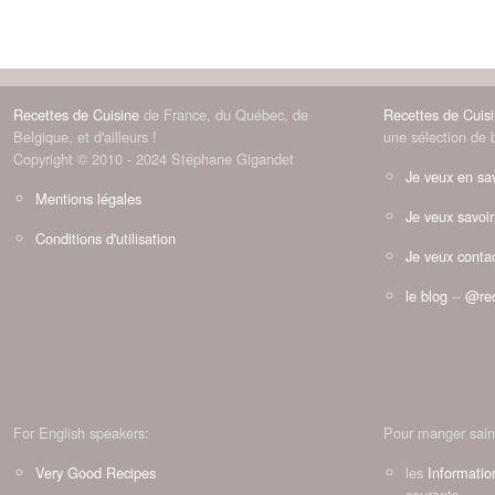
Recettes de Cuisine
de France, du Québec, de
Recettes de Cuis
Belgique, et d'ailleurs !
une sélection de 
Copyright © 2010 - 2024 Stéphane Gigandet
Je veux en sav
Mentions légales
Je veux savoir
Conditions d'utilisation
Je veux contac
le blog
--
@rec
For English speakers:
Pour manger sain
Very Good Recipes
les
Informatio
courants