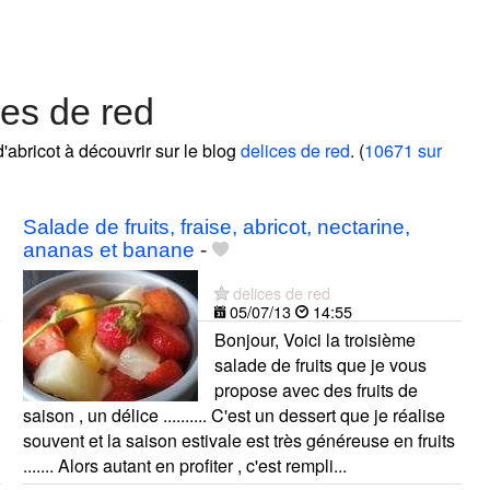
ces de red
d'abricot à découvrir sur le blog
delices de red
. (
10671 sur
Salade de fruits, fraise, abricot, nectarine,
ananas et banane
-
delices de red
05/07/13
14:55
Bonjour, Voici la troisième
salade de fruits que je vous
propose avec des fruits de
saison , un délice .......... C'est un dessert que je réalise
souvent et la saison estivale est très généreuse en fruits
....... Alors autant en profiter , c'est rempli...