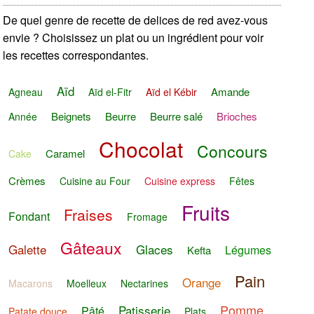
De quel genre de recette de delices de red avez-vous
envie ? Choisissez un plat ou un ingrédient pour voir
les recettes correspondantes.
Aïd
Amande
Agneau
Aïd el-Fitr
Aïd el Kébir
Beignets
Beurre
Beurre salé
Brioches
Année
Chocolat
Concours
Caramel
Cake
Crèmes
Cuisine au Four
Cuisine express
Fêtes
Fruits
Fraises
Fondant
Fromage
Gâteaux
Galette
Glaces
Légumes
Kefta
Pain
Orange
Macarons
Moelleux
Nectarines
Pomme
Patisserie
Pâté
Patate douce
Plats