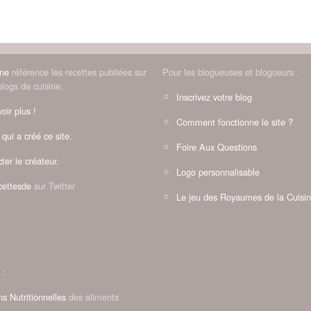
ine
référence les recettes publiées sur
Pour les blogueuses et blogueurs :
blogs de cuisine.
Inscrivez votre blog
oir plus !
Comment fonctionne le site ?
 qui a créé ce site.
Foire Aux Questions
ter le créateur.
Logo personnalisable
ettesde
sur Twitter
Le jeu des Royaumes de la Cuisi
 :
ns Nutritionnelles
des aliments