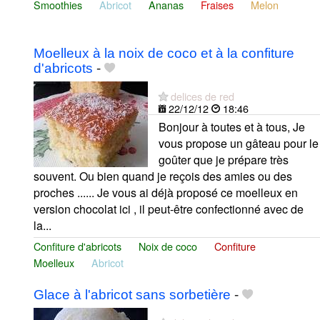
Smoothies
Abricot
Ananas
Fraises
Melon
Moelleux à la noix de coco et à la confiture
d'abricots
-
delices de red
22/12/12
18:46
Bonjour à toutes et à tous, Je
vous propose un gâteau pour le
goûter que je prépare très
souvent. Ou bien quand je reçois des amies ou des
proches ...... Je vous ai déjà proposé ce moelleux en
version chocolat ici , il peut-être confectionné avec de
la...
Confiture d'abricots
Noix de coco
Confiture
Moelleux
Abricot
Glace à l'abricot sans sorbetière
-