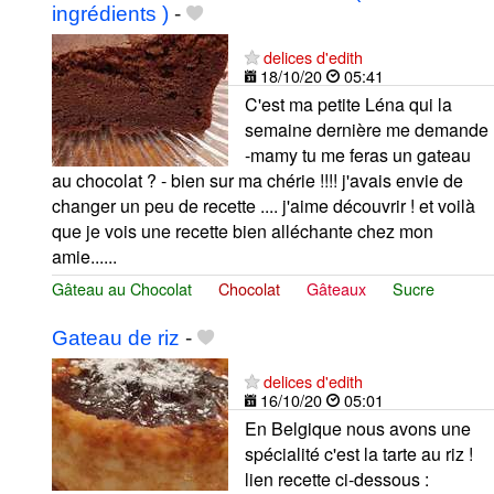
ingrédients )
-
delices d'edith
18/10/20
05:41
C'est ma petite Léna qui la
semaine dernière me demande
-mamy tu me feras un gateau
au chocolat ? - bien sur ma chérie !!!! j'avais envie de
changer un peu de recette .... j'aime découvrir ! et voilà
que je vois une recette bien alléchante chez mon
amie......
Gâteau au Chocolat
Chocolat
Gâteaux
Sucre
Gateau de riz
-
delices d'edith
16/10/20
05:01
En Belgique nous avons une
spécialité c'est la tarte au riz !
lien recette ci-dessous :