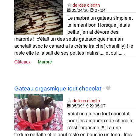
delices d'edith
03/04/20
07:04
Le marbré un gateau simple et
tellement bon ! lorsque j'étais
petite j'en ai dévoré des
marbrés !! c'était un des seuls gateaux que maman
achetait avec le canard a la crème fraiche( chantilly) ! le
reste elle le faisait de ses petites mains .... et oui......
Gâteaux
Marbré
Gateau orgasmique tout chocolat
-
delices d'edith
05/09/19
05:07
Voici un gateau tout chocolat
pour les amoureux de chocolat
c'est l'orgasme !!! il a une
texture parfaite et le gout reste en bouche un long , très