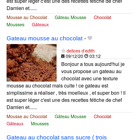
est super léger c'est une des recettes fétiche de chef
Damien et......
Mousse au Chocolat
Gâteau Mousse
Chocolat
Mousses
Gâteaux
Gateau mousse au chocolat
-
delices d'edith
09/12/20
03:12
Bonjour a tous aujourd'hui je
vous propose un gateau au
chocolat avec une texture
mousse au chocolat mais cuite ! ce gateau est
simplissime a réaliser , très moelleux , et super bon ! il
est super léger c'est une des recettes fétiche de chef
Damien et......
Mousse au Chocolat
Gâteau Mousse
Chocolat
Gâteaux
Mousses
Gateau au chocolat sans sucre ( trois