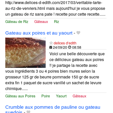
http://www.delices-d-edith.com/2017/03/veritable-tarte-
au-riz-de-verviers.html mais aujourd'hui je vous propose
un gateau de riz sans pate ! recette pour cette recette......
Gâteau de Riz
Gâteaux
Riz
Gateau aux poires et au yaourt
-
delices d'edith
24/09/20
08:58
Voici une belle découverte que
ce délicieux gateau aux poires
!! je partage la recette avec
vous ingrédients 3 ou 4 poires bien mures selon la
grosseur 125 gr de beurre pommade 150 gr de sucre
extra fin 1 paquet de sucre vanillé un sachet de levure
chimique......
Gâteau aux Poires
Poire
Yaourt
Gâteaux
Crumble aux pommes de pauline ou gateau
suedois
-