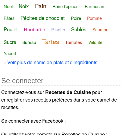
Pain
Noix
Noël
Pain d'épices
Parmesan
Pépites de chocolat
Poire
Pâtes
Pomme
Poulet
Sablés
Rhubarbe
Risotto
Saumon
Tartes
Sucre
Tomates
Sureau
Velouté
Yaourt
→
Voir plus de noms de plats et d'ingrédients
Se connecter
Connectez-vous sur
Recettes de Cuisine
pour
enregistrer vos recettes préférées dans votre carnet de
recettes.
Se connecter avec Facebook :
Ou utilisez votre compte sur Recettes de Cuisine :