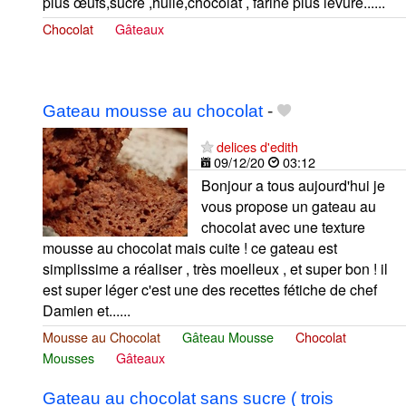
plus œufs,sucre ,huile,chocolat , farine plus levure......
Chocolat
Gâteaux
Gateau mousse au chocolat
-
delices d'edith
09/12/20
03:12
Bonjour a tous aujourd'hui je
vous propose un gateau au
chocolat avec une texture
mousse au chocolat mais cuite ! ce gateau est
simplissime a réaliser , très moelleux , et super bon ! il
est super léger c'est une des recettes fétiche de chef
Damien et......
Mousse au Chocolat
Gâteau Mousse
Chocolat
Mousses
Gâteaux
Gateau au chocolat sans sucre ( trois