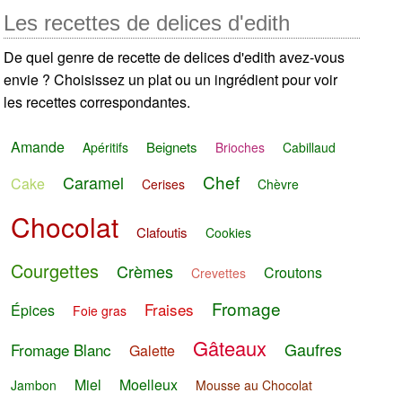
Les recettes de delices d'edith
De quel genre de recette de delices d'edith avez-vous
envie ? Choisissez un plat ou un ingrédient pour voir
les recettes correspondantes.
Amande
Beignets
Apéritifs
Brioches
Cabillaud
Chef
Caramel
Cake
Cerises
Chèvre
Chocolat
Clafoutis
Cookies
Courgettes
Crèmes
Croutons
Crevettes
Fromage
Fraises
Épices
Foie gras
Gâteaux
Gaufres
Fromage Blanc
Galette
Miel
Moelleux
Jambon
Mousse au Chocolat