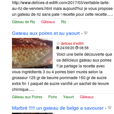
http://www.delices-d-edith.com/2017/03/veritable-tarte-
au-riz-de-verviers.html mais aujourd'hui je vous propose
un gateau de riz sans pate ! recette pour cette recette......
Gâteau de Riz
Gâteaux
Riz
Gateau aux poires et au yaourt
-
delices d'edith
24/09/20
08:58
Voici une belle découverte que
ce délicieux gateau aux poires
!! je partage la recette avec
vous ingrédients 3 ou 4 poires bien mures selon la
grosseur 125 gr de beurre pommade 150 gr de sucre
extra fin 1 paquet de sucre vanillé un sachet de levure
chimique......
Gâteau aux Poires
Poire
Yaourt
Gâteaux
Marbré !!!!! un gateau de belge a savourer
-