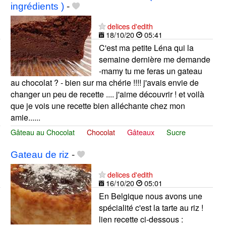
ingrédients )
-
delices d'edith
18/10/20
05:41
C'est ma petite Léna qui la
semaine dernière me demande
-mamy tu me feras un gateau
au chocolat ? - bien sur ma chérie !!!! j'avais envie de
changer un peu de recette .... j'aime découvrir ! et voilà
que je vois une recette bien alléchante chez mon
amie......
Gâteau au Chocolat
Chocolat
Gâteaux
Sucre
Gateau de riz
-
delices d'edith
16/10/20
05:01
En Belgique nous avons une
spécialité c'est la tarte au riz !
lien recette ci-dessous :