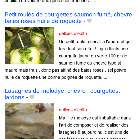
bouillon de volaille quelques fines tranches......
Petit roulés de courgettes saumon fumé, chèvre
baies roses huile de roquette
-
delices d'edith
Un petit roulé a servir a l'apéro et qui
fera tout son effet ! ingrédients une
courgette jaune ou verte 100 gr de
saumon fumé du chèvre type st
maure mais frais , donc pas affiné des baies roses , sel poivre
huile de roquette une bonne poignée de roquette......
Lasagnes de melodye, chevre , courgettes,
lardons
-
delices d'edith
Ma fille melodye est imbattable dans
l'art de composer et de realiser des
lasagnes !! aujourd'hui c'est une de
ses lasagnes que je vous propose