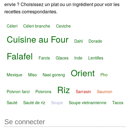
envie ? Choisissez un plat ou un ingrédient pour voir les
recettes correspondantes.
Céleri
Céleri branche
Ceviche
Cuisine au Four
Dahl
Dorade
Falafel
Farcis
Glaces
Inde
Lentilles
Orient
Mexique
Miso
Nasi goreng
Pho
Riz
Poivron farci
Poivrons
Sarrasin
Saumon
Sauté
Sauté de riz
Soupe
Soupe vietnamienne
Tacos
Se connecter