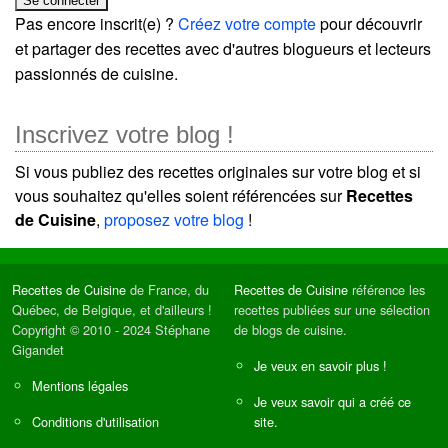
Pas encore inscrit(e) ?
Créez votre compte
pour découvrir
et partager des recettes avec d'autres blogueurs et lecteurs
passionnés de cuisine.
Inscrivez votre blog !
Si vous publiez des recettes originales sur votre blog et si
vous souhaitez qu'elles soient référencées sur
Recettes
de Cuisine
,
proposez votre blog
!
Recettes de Cuisine
de France, du
Recettes de Cuisine
référence les
Québec, de Belgique, et d'ailleurs !
recettes publiées sur une sélection
Copyright © 2010 - 2024 Stéphane
de blogs de cuisine.
Gigandet
Je veux en savoir plus !
Mentions légales
Je veux savoir qui a créé ce
Conditions d'utilisation
site.