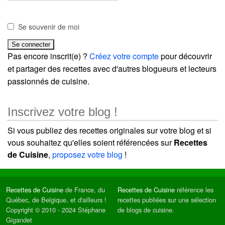
Se souvenir de moi
Pas encore inscrit(e) ?
Créez votre compte
pour découvrir
et partager des recettes avec d'autres blogueurs et lecteurs
passionnés de cuisine.
Inscrivez votre blog !
Si vous publiez des recettes originales sur votre blog et si
vous souhaitez qu'elles soient référencées sur
Recettes
de Cuisine
,
proposez votre blog
!
Recettes de Cuisine
de France, du
Recettes de Cuisine
référence les
Québec, de Belgique, et d'ailleurs !
recettes publiées sur une sélection
Copyright © 2010 - 2024 Stéphane
de blogs de cuisine.
Gigandet