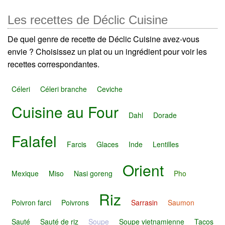
Les recettes de Déclic Cuisine
De quel genre de recette de Déclic Cuisine avez-vous
envie ? Choisissez un plat ou un ingrédient pour voir les
recettes correspondantes.
Céleri
Céleri branche
Ceviche
Cuisine au Four
Dahl
Dorade
Falafel
Farcis
Glaces
Inde
Lentilles
Orient
Mexique
Miso
Nasi goreng
Pho
Riz
Poivron farci
Poivrons
Sarrasin
Saumon
Sauté
Sauté de riz
Soupe
Soupe vietnamienne
Tacos