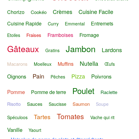
Crèmes
Cuisine Facile
Chorizo
Cookéo
Cuisine Rapide
Entremets
Curry
Emmental
Framboises
Fromage
Fraises
Etoiles
Gâteaux
Jambon
Lardons
Gratins
Nutella
Muffins
Macarons
Moelleux
Œufs
Pain
Pizza
Oignons
Poivrons
Pêches
Poulet
Pomme
Pomme de terre
Raclette
Sauces
Saumon
Risotto
Saucisse
Soupe
Tomates
Tartes
Spéculoos
Vache qui rit
Vanille
Yaourt