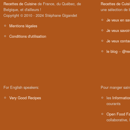
Recettes de Cuisine
de France, du Québec, de
Recettes de Cuis
Belgique, et d'ailleurs !
une sélection de 
Copyright © 2010 - 2024 Stéphane Gigandet
Je veux en sav
Mentions légales
Je veux savoir
Conditions d'utilisation
Je veux contac
le blog
--
@rec
For English speakers:
Pour manger sain
Very Good Recipes
les
Informatio
courants
Open Food Fa
collaborative, 