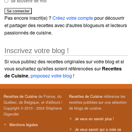
Se souvenir de moi
Pas encore inscrit(e) ?
Créez votre compte
pour découvrir
et partager des recettes avec d'autres blogueurs et lecteurs
passionnés de cuisine.
Inscrivez votre blog !
Si vous publiez des recettes originales sur votre blog et si
vous souhaitez qu'elles soient référencées sur
Recettes
de Cuisine
,
proposez votre blog
!
Recettes de Cuisine
de France, du
Recettes de Cuisine
référence les
Québec, de Belgique, et d'ailleurs !
recettes publiées sur une sélection
Copyright © 2010 - 2024 Stéphane
de blogs de cuisine.
Gigandet
Je veux en savoir plus !
Mentions légales
Je veux savoir qui a créé ce