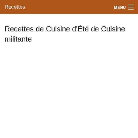
Recettes
MENU
Recettes de Cuisine d'Été de Cuisine
militante
Mes blogs préférés