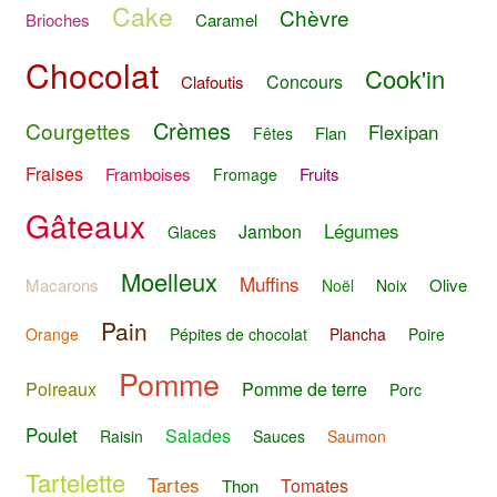
Cake
Chèvre
Brioches
Caramel
Chocolat
Cook'in
Concours
Clafoutis
Crèmes
Courgettes
Flexipan
Flan
Fêtes
Fraises
Framboises
Fruits
Fromage
Gâteaux
Légumes
Jambon
Glaces
Moelleux
Muffins
Macarons
Olive
Noël
Noix
Pain
Orange
Pépites de chocolat
Plancha
Poire
Pomme
Poireaux
Pomme de terre
Porc
Poulet
Salades
Raisin
Sauces
Saumon
Tartelette
Tartes
Tomates
Thon