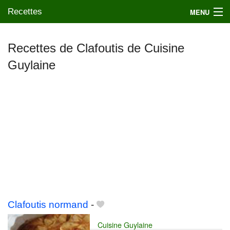
Recettes
MENU
Recettes de Clafoutis de Cuisine
Guylaine
Mes blogs préférés
Clafoutis normand
-
Cuisine Guylaine