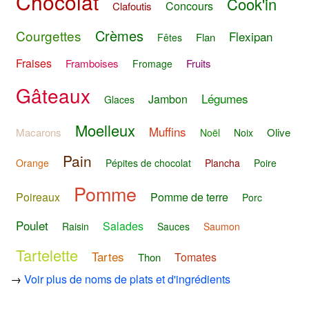
Chocolat
Cook'in
Concours
Clafoutis
Crèmes
Courgettes
Flexipan
Flan
Fêtes
Fraises
Framboises
Fruits
Fromage
Gâteaux
Légumes
Jambon
Glaces
Moelleux
Muffins
Macarons
Olive
Noël
Noix
Pain
Orange
Pépites de chocolat
Plancha
Poire
Pomme
Poireaux
Pomme de terre
Porc
Poulet
Salades
Raisin
Sauces
Saumon
Tartelette
Tartes
Tomates
Thon
→
Voir plus de noms de plats et d'ingrédients