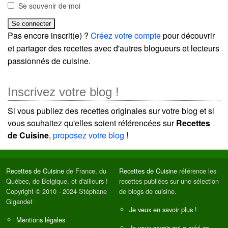
Se souvenir de moi
Pas encore inscrit(e) ?
Créez votre compte
pour découvrir
et partager des recettes avec d'autres blogueurs et lecteurs
passionnés de cuisine.
Inscrivez votre blog !
Si vous publiez des recettes originales sur votre blog et si
vous souhaitez qu'elles soient référencées sur
Recettes
de Cuisine
,
proposez votre blog
!
Recettes de Cuisine
de France, du
Recettes de Cuisine
référence les
Québec, de Belgique, et d'ailleurs !
recettes publiées sur une sélection
Copyright © 2010 - 2024 Stéphane
de blogs de cuisine.
Gigandet
Je veux en savoir plus !
Mentions légales
Je veux savoir qui a créé ce