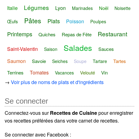
Légumes
Italie
Lyon
Noël
Marinades
Noisette
Pâtes
Plats
Poisson
Œufs
Poulpes
Restaurant
Printemps
Quiches
Repas de Fête
Salades
Saint-Valentin
Sauces
Saison
Saumon
Savoie
Tartes
Seiches
Soupe
Tartare
Tomates
Terrines
Velouté
Vin
Vacances
→
Voir plus de noms de plats et d'ingrédients
Se connecter
Connectez-vous sur
Recettes de Cuisine
pour enregistrer
vos recettes préférées dans votre carnet de recettes.
Se connecter avec Facebook :