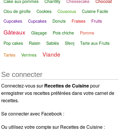
Cake aux pommes
Chantilly
Cheesecake
Chocolat
Clou de girofle
Cookies
Couscous
Cuisine Facile
Cupcakes
Cupcakes
Donuts
Fraises
Fruits
Gâteaux
Glaçage
Pois chiche
Pomme
Pop cakes
Raisin
Sablés
Sfenj
Tarte aux Fruits
Viande
Tartes
Verrines
Se connecter
Connectez-vous sur
Recettes de Cuisine
pour
enregistrer vos recettes préférées dans votre carnet de
recettes.
Se connecter avec Facebook :
Ou utilisez votre compte sur Recettes de Cuisine :