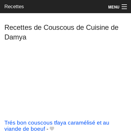
Recettes
MENU
Recettes de Couscous de Cuisine de
Damya
Mes blogs préférés
Trés bon couscous tfaya caramélisé et au
viande de boeuf
-