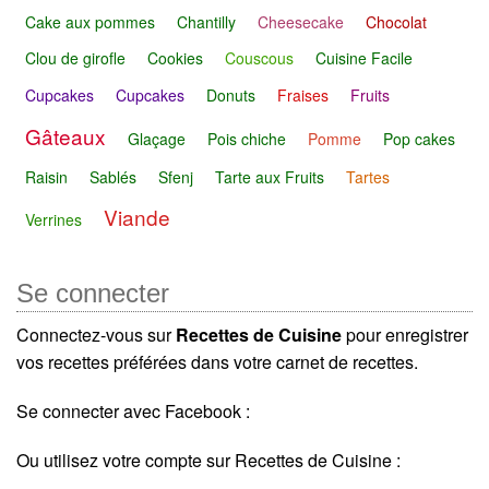
Cake aux pommes
Chantilly
Cheesecake
Chocolat
Clou de girofle
Cookies
Couscous
Cuisine Facile
Cupcakes
Cupcakes
Donuts
Fraises
Fruits
Gâteaux
Glaçage
Pois chiche
Pomme
Pop cakes
Raisin
Sablés
Sfenj
Tarte aux Fruits
Tartes
Viande
Verrines
Se connecter
Connectez-vous sur
Recettes de Cuisine
pour enregistrer
vos recettes préférées dans votre carnet de recettes.
Se connecter avec Facebook :
Ou utilisez votre compte sur Recettes de Cuisine :