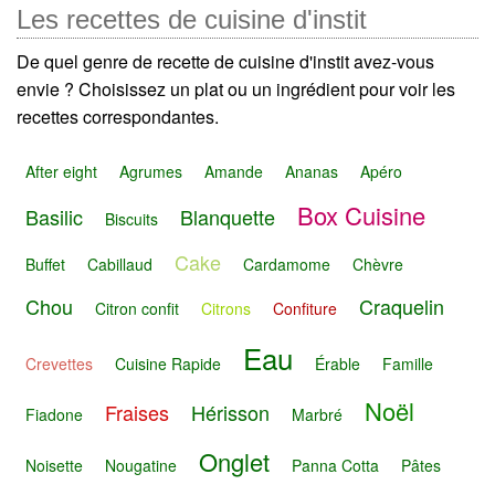
Les recettes de cuisine d'instit
De quel genre de recette de cuisine d'instit avez-vous
envie ? Choisissez un plat ou un ingrédient pour voir les
recettes correspondantes.
After eight
Agrumes
Amande
Ananas
Apéro
Box Cuisine
Basilic
Blanquette
Biscuits
Cake
Buffet
Cabillaud
Cardamome
Chèvre
Chou
Craquelin
Citron confit
Citrons
Confiture
Eau
Crevettes
Cuisine Rapide
Érable
Famille
Noël
Fraises
Hérisson
Fiadone
Marbré
Onglet
Noisette
Nougatine
Panna Cotta
Pâtes