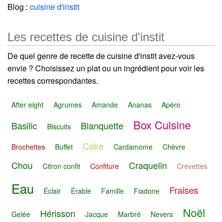
Blog :
cuisine d'instit
Les recettes de cuisine d'instit
De quel genre de recette de cuisine d'instit avez-vous
envie ? Choisissez un plat ou un ingrédient pour voir les
recettes correspondantes.
After eight
Agrumes
Amande
Ananas
Apéro
Box Cuisine
Basilic
Blanquette
Biscuits
Cake
Brochettes
Buffet
Cardamome
Chèvre
Chou
Craquelin
Citron confit
Confiture
Crevettes
Eau
Fraises
Éclair
Érable
Famille
Fiadone
Noël
Hérisson
Gelée
Jacque
Marbré
Nevers